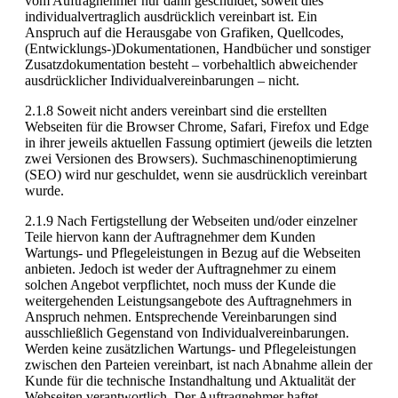
vom Auftragnehmer nur dann geschuldet, soweit dies
individualvertraglich ausdrücklich vereinbart ist. Ein
Anspruch auf die Herausgabe von Grafiken, Quellcodes,
(Entwicklungs-)Dokumentationen, Handbücher und sonstiger
Zusatzdokumentation besteht – vorbehaltlich abweichender
ausdrücklicher Individualvereinbarungen – nicht.
2.1.8 Soweit nicht anders vereinbart sind die erstellten
Webseiten für die Browser Chrome, Safari, Firefox und Edge
in ihrer jeweils aktuellen Fassung optimiert (jeweils die letzten
zwei Versionen des Browsers). Suchmaschinenoptimierung
(SEO) wird nur geschuldet, wenn sie ausdrücklich vereinbart
wurde.
2.1.9 Nach Fertigstellung der Webseiten und/oder einzelner
Teile hiervon kann der Auftragnehmer dem Kunden
Wartungs- und Pflegeleistungen in Bezug auf die Webseiten
anbieten. Jedoch ist weder der Auftragnehmer zu einem
solchen Angebot verpflichtet, noch muss der Kunde die
weitergehenden Leistungsangebote des Auftragnehmers in
Anspruch nehmen. Entsprechende Vereinbarungen sind
ausschließlich Gegenstand von Individualvereinbarungen.
Werden keine zusätzlichen Wartungs- und Pflegeleistungen
zwischen den Parteien vereinbart, ist nach Abnahme allein der
Kunde für die technische Instandhaltung und Aktualität der
Webseiten verantwortlich. Der Auftragnehmer haftet